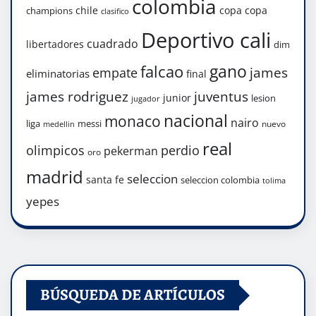
colombia
chile
copa
copa
champions
clasifico
Deportivo cali
cuadrado
libertadores
dim
gano
falcao
james
empate
eliminatorias
final
james rodriguez
juventus
junior
lesion
jugador
nacional
monaco
nairo
liga
messi
nuevo
medellin
real
olimpicos
perdio
pekerman
oro
madrid
seleccion
santa fe
seleccion colombia
tolima
yepes
BÚSQUEDA DE ARTÍCULOS