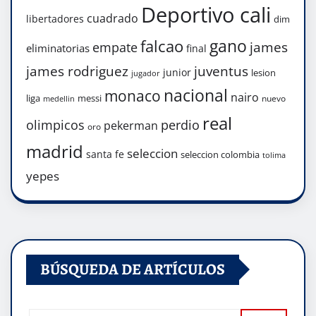
Deportivo cali
cuadrado
libertadores
dim
gano
falcao
james
empate
eliminatorias
final
james rodriguez
juventus
junior
lesion
jugador
nacional
monaco
nairo
liga
messi
nuevo
medellin
real
olimpicos
perdio
pekerman
oro
madrid
seleccion
santa fe
seleccion colombia
tolima
yepes
BÚSQUEDA DE ARTÍCULOS