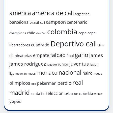
america de cali
america
argentina
campeon
barcelona
centenario
brasil
cali
colombia
chile
copa
copa
champions
clasifico
Deportivo cali
cuadrado
libertadores
dim
gano
falcao
james
empate
eliminatorias
final
james rodriguez
juventus
junior
lesion
jugador
nacional
monaco
nairo
liga
messi
nuevo
medellin
real
olimpicos
perdio
pekerman
oro
madrid
seleccion
santa fe
seleccion colombia
tolima
yepes