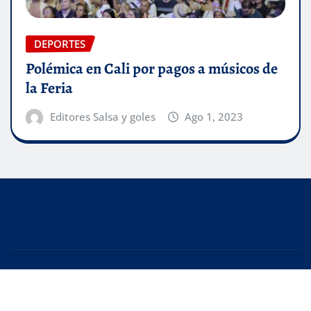
DEPORTES
Polémica en Cali por pagos a músicos de
la Feria
Editores Salsa y goles
Ago 1, 2023
Copyright © 2025 | Creado con
WordPress
|
Editor
News
de
ThemeArile