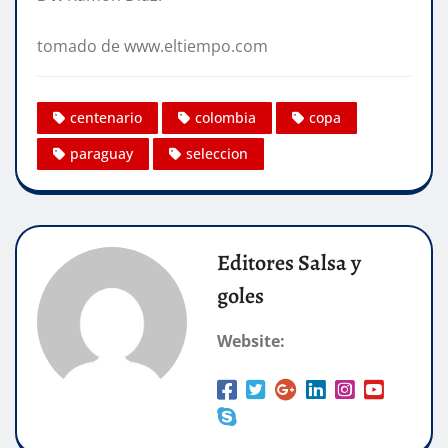
tomado de www.eltiempo.com
centenario
colombia
copa
paraguay
seleccion
Editores Salsa y
goles
Website: