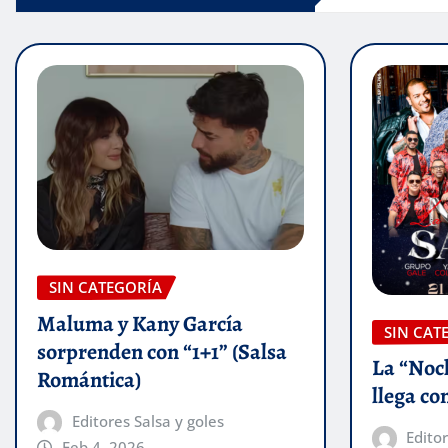
SIN CATEGORÍA
Maluma y Kany García
SIN CAT
sorprenden con “1+1” (Salsa
La “Noc
Romántica)
llega con
Editores Salsa y goles
Editor
Feb 4, 2026