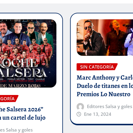
SIN CATEGORÍA
Marc Anthony y Carlo
Duelo de titanes en l
Premios Lo Nuestro
EGORÍA
Editores Salsa y goles
he Salsera 2026”
Ene 13, 2024
 un cartel de lujo
es Salsa y goles