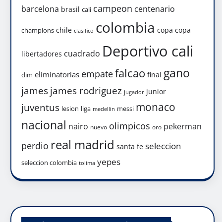
campeon
barcelona
centenario
brasil
cali
colombia
chile
copa
copa
champions
clasifico
Deportivo cali
cuadrado
libertadores
gano
falcao
empate
eliminatorias
final
dim
james
james rodriguez
junior
jugador
monaco
juventus
lesion
liga
messi
medellin
nacional
olimpicos
nairo
pekerman
nuevo
oro
real madrid
perdio
seleccion
santa fe
yepes
seleccion colombia
tolima