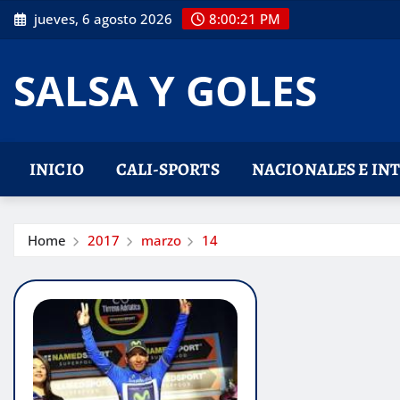
Skip
jueves, 6 agosto 2026
8:00:21 PM
to
content
SALSA Y GOLES
INICIO
CALI-SPORTS
NACIONALES E IN
Home
2017
marzo
14