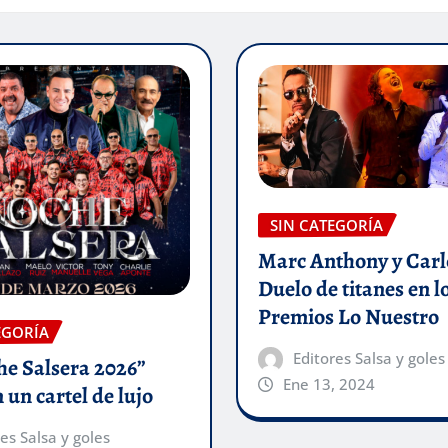
SIN CATEGORÍA
Marc Anthony y Carlo
Duelo de titanes en l
Premios Lo Nuestro
EGORÍA
Editores Salsa y goles
he Salsera 2026”
Ene 13, 2024
 un cartel de lujo
es Salsa y goles