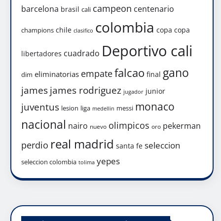
campeon
barcelona
centenario
brasil
cali
colombia
chile
copa
copa
champions
clasifico
Deportivo cali
cuadrado
libertadores
gano
falcao
empate
eliminatorias
final
dim
james
james rodriguez
junior
jugador
monaco
juventus
lesion
liga
messi
medellin
nacional
olimpicos
nairo
pekerman
nuevo
oro
real madrid
perdio
seleccion
santa fe
yepes
seleccion colombia
tolima