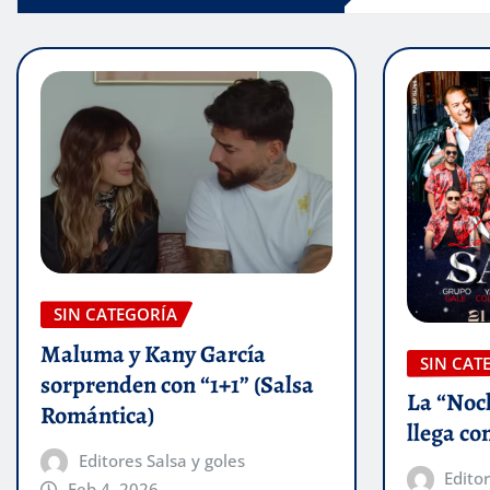
SIN CATEGORÍA
Maluma y Kany García
SIN CAT
sorprenden con “1+1” (Salsa
La “Noc
Romántica)
llega con
Editores Salsa y goles
Editor
Feb 4, 2026