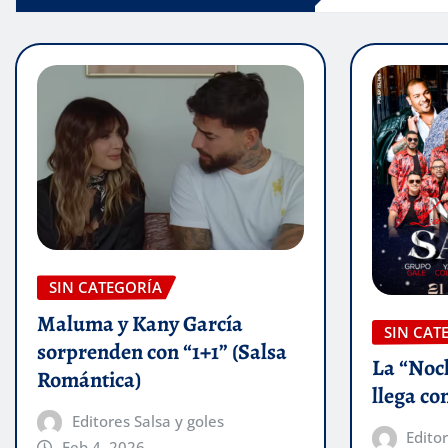
SIN CATEGORÍA
Maluma y Kany García
SIN CAT
sorprenden con “1+1” (Salsa
La “Noc
Romántica)
llega con
Editores Salsa y goles
Editor
Feb 4, 2026