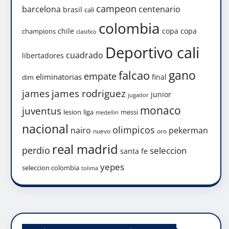
campeon
barcelona
centenario
brasil
cali
colombia
chile
copa
copa
champions
clasifico
Deportivo cali
cuadrado
libertadores
gano
falcao
empate
eliminatorias
final
dim
james
james rodriguez
junior
jugador
monaco
juventus
lesion
liga
messi
medellin
nacional
olimpicos
nairo
pekerman
nuevo
oro
real madrid
perdio
seleccion
santa fe
yepes
seleccion colombia
tolima