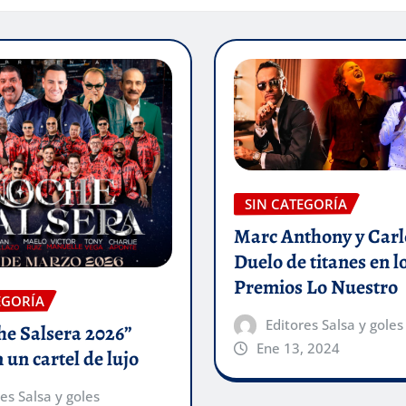
SIN CATEGORÍA
Marc Anthony y Carlo
Duelo de titanes en l
Premios Lo Nuestro
EGORÍA
Editores Salsa y goles
he Salsera 2026”
Ene 13, 2024
 un cartel de lujo
es Salsa y goles